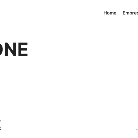
Home
Empre
ONE
R
S