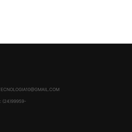
TECNOLOGIA10@GMAIL.COM
P
: (24)99959-