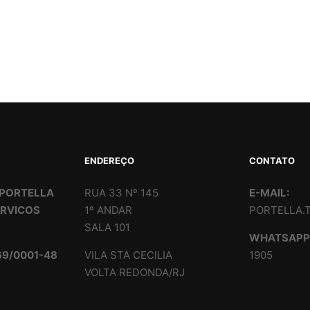
ENDEREÇO
CONTATO
PORTELLA
RUA 33 Nº 145
E-MAIL:
ERVICOS
1º ANDAR
PORTELLA.
SALA 101
WHATSAP
69/0001-48
VILA STA CECILIA
1905
VOLTA REDONDA/RJ