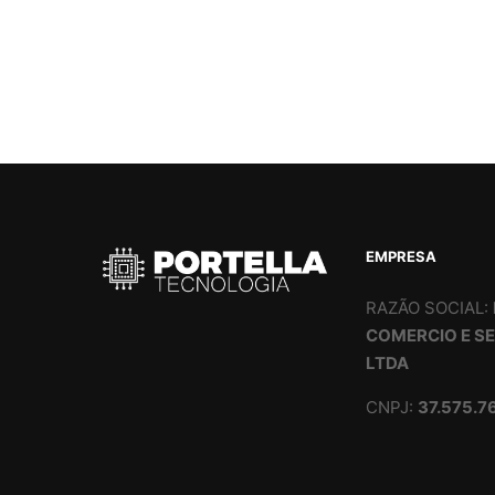
EMPRESA
RAZÃO SOCIAL:
COMERCIO E S
LTDA
CNPJ:
37.575.7